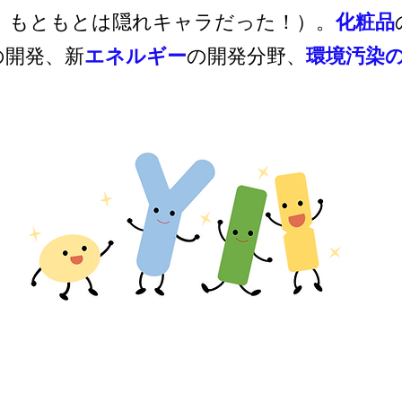
、もともとは隠れキャラだった！）。
化粧品
の開発、新
エネルギー
の開発分野、
環境汚染