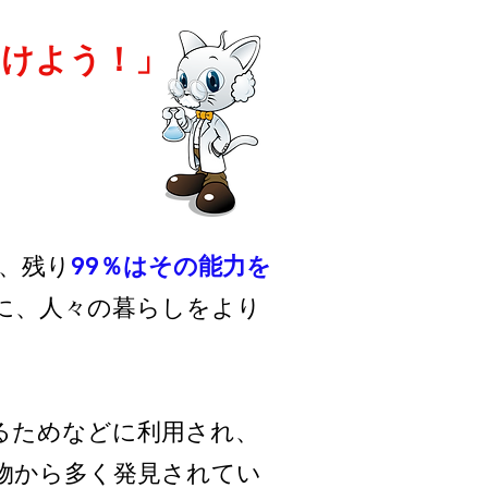
けよう！」
。
、残り
99
％はその能力を
に、人々の暮らしをより
るためなどに利用され、
物から多く発見されてい