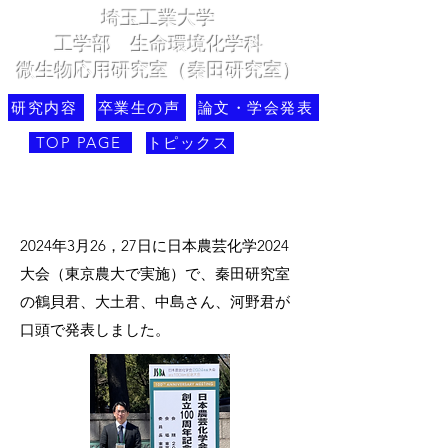
埼玉工業大学
​工学部 生命環境化学科
微生物応用研究室（秦田研究室）
研究内容
卒業生の声
論文・学会発表
TOP PAGE
トピックス
​2024年3月26，27日に日本農芸化学2024
大会（東京農大で実施）で、秦田研究室
の鶴貝君、大土君、中島さん、河野君が
口頭で発表しました。