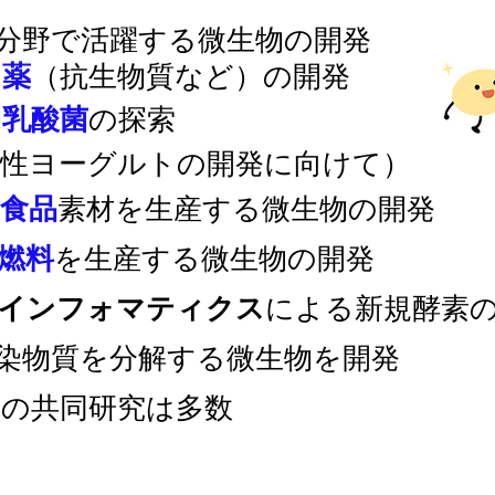
分野で活躍する微生物の開発
い
薬
（抗生物質など）の開発
な
乳酸菌
の探索
性ヨーグルトの開発に向けて）
食品
素材を生産する微生物の開発
燃料
を生産する微生物の開発
インフォマティクス
による新規酵素
染物質を分解する微生物を開発
との共同研究は多数