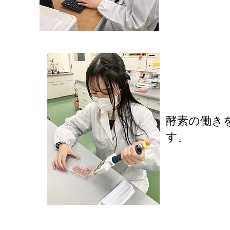
​酵素の働
す。