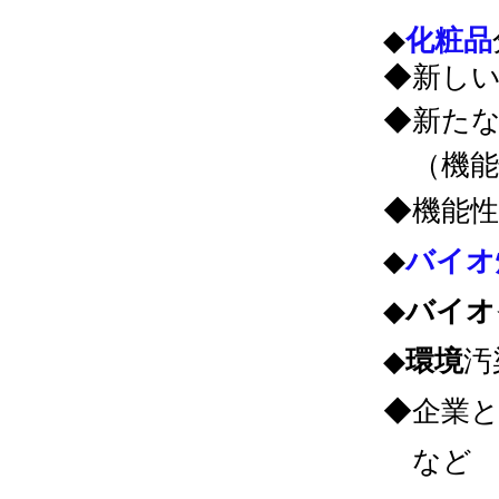
​◆
化粧品
◆新し
◆新た
（機能
◆機能性
◆
バイオ
​◆
バイオ
◆
環境
汚
◆企業
など