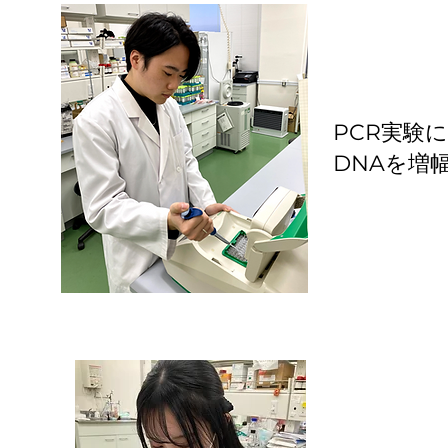
PCR実験
DNAを増