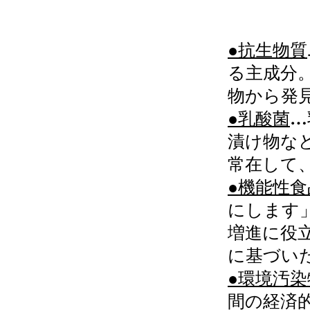
●抗生物質
る主成分
物から発
●乳酸菌
…
漬け物な
常在して
●機能性食
にします
増進に役
に基づい
●環境汚染
間の経済