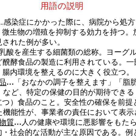
用語の説明
…感染症にかかった際に、病院から処
。微生物の増殖を抑制する効力を持つ。
見された例が多い。
乳酸を産生する細菌類の総称。ヨーグ
ど醗酵食品の製造に利用されている。一
、腸内環境を整えるのに大きく役立つ。
品
…「おなかの調子を整えます」「脂
」など、特定の保健の目的が期待できる
立つ）食品のこと。安全性の確保を前提
た機能性が、事業者の責任において表示
物質
…人の健康や環境に悪影響をもた
的・社会的な活動が主な原因である。例