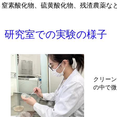
、窒素酸化物、硫黄酸化物、残渣農薬な
​研究室での実験の様子
クリーン
​の中で