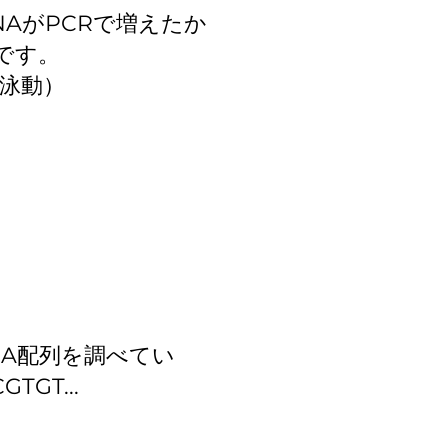
NAがPCRで増えたか
です。
気泳動）
NA配列を調べてい
TGT...