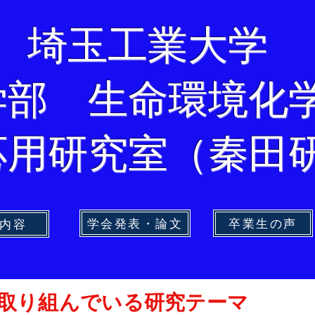
埼玉工業大学
工学部 生命環境化
応用研究室（秦田
学会発表・論文
卒業生の声
内容
、取り組んでいる研究テーマ