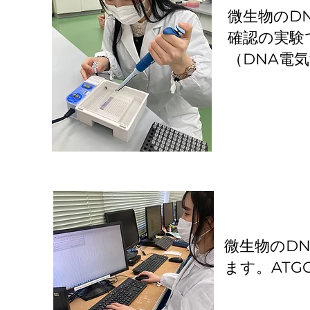
微生物のD
確認の実験
（DNA電
微生物のD
ます。ATGCG