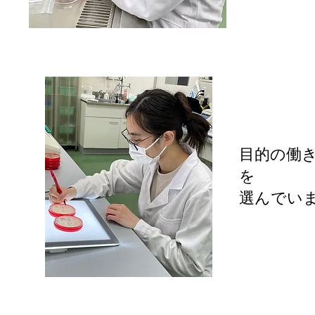
目的の働
を
​選んでい