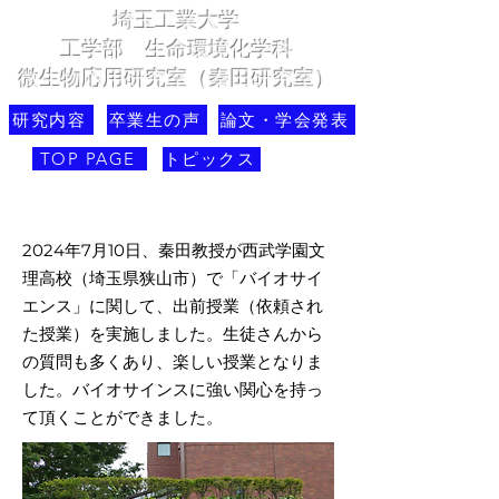
埼玉工業大学
​工学部 生命環境化学科
微生物応用研究室（秦田研究室）
研究内容
卒業生の声
論文・学会発表
TOP PAGE
トピックス
2024年7月10日、秦田教授が西武学園文
理高校（埼玉県狭山市）で「バイオサイ
エンス」に関して、出前授業（依頼され
た授業）を実施しました。生徒さんから
の質問も多くあり、楽しい授業となりま
した。バイオサインスに強い関心を持っ
て頂くことができました。