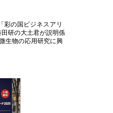
た「彩の国ビジネスアリ
秦田研の大土君が説明係
微生物の応用研究に興